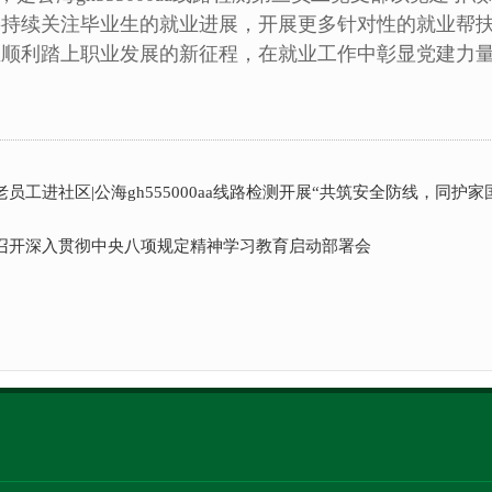
将持续关注毕业生的就业进展，开展更多针对性的就业帮
生顺利踏上职业发展的新征程，在就业工作中彰显党建力
老员工进社区|​公海gh555000aa线路检测开展“共筑安全防线，同
召开深入贯彻中央八项规定精神学习教育启动部署会