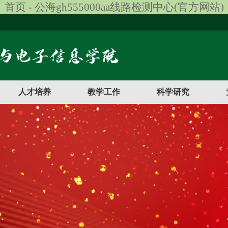
首页 - 公海gh555000aa线路检测中心(官方网站)
人才培养
教学工作
科学研究