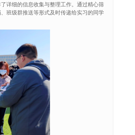
排了详细的信息收集与整理工作。通过精心筛
档、班级群推送等形式及时传递给实习的同学