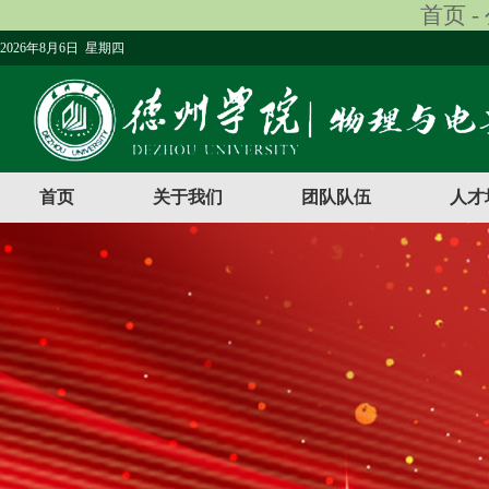
首页 -
2026年8月6日 星期四
首页
关于我们
团队队伍
人才