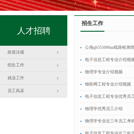
招生工作
人才招聘
公海gh555000aa线路检测
政策法规
电子信息工程专业介绍视
招生工作
物理学专业介绍视频
就业工作
物联网工程专业介绍视频
员工风采
电子信息工程专业优秀员
物理学优秀员工介绍
物理学专业近三年员工考
电子信息工程专业近三年