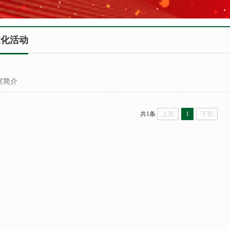
文化活动
室简介
共1条
上页
1
下页