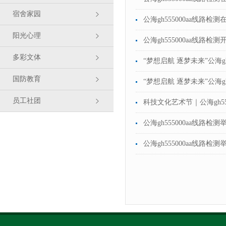
宿舍家园
​公海gh555000aa线路
阳光心理
​公海gh555000aa线路
多彩文体
“梦想启航 逐梦未来”​公海
国防教育
“梦想启航 逐梦未来”​公海
员工社团
科技文化艺术节｜公海gh5
​公海gh555000aa线
​公海gh555000aa线