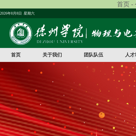
首页 -
2026年8月8日 星期六
首页
关于我们
团队队伍
人才