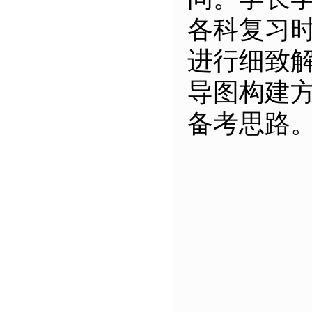
各科复习时
进行细致
导图构建
备考思路