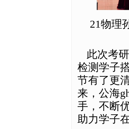
2
此次考研经
检测学子
节有了更
来，​公海g
手，不断
助力学子