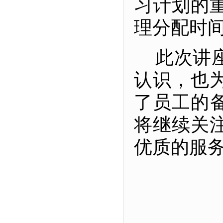
习计划的
理分配时
此次讲
认识，也
了员工的备
将继续关
优质的服