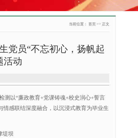
当前位置：
首页
>> 正文
届毕业生党员“不忘初心，扬帆起
题活动
线路检测以“廉政教育+党课铸魂+校史润心+誓言
与情感联结深度融合，以沉浸式教育为毕业生
律堤坝