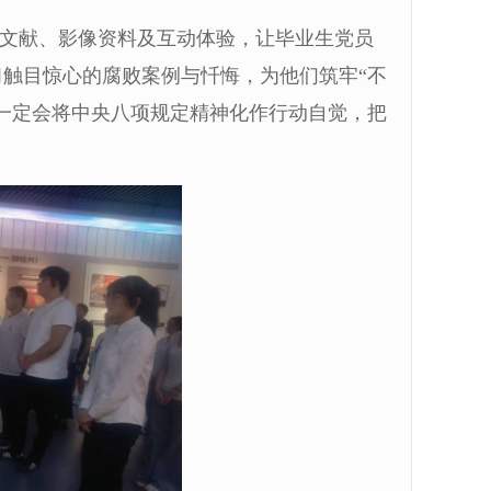
文献、影像资料及互动体验，让毕业生党员
触目惊心的腐败案例与忏悔，为他们筑牢“不
一定会将中央八项规定精神化作行动自觉，把