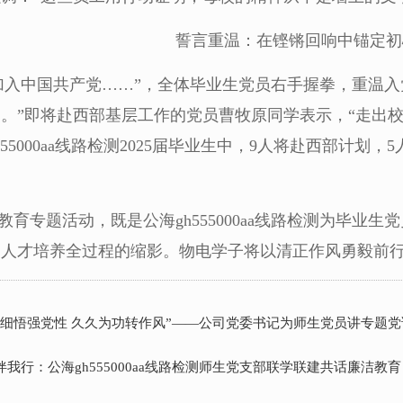
誓言重温：在铿锵回响中锚定初
加入中国共产党……”，全体毕业生党员右手握拳，重温入
。”即将赴西部基层工作的党员曹牧原同学表示，“走出
h555000aa线路检测2025届毕业生中，9人将赴西部计
教育专题活动，既是​公海gh555000aa线路检测为毕业
穿人才培养全过程的缩影。物电学子将以清正作风勇毅前
学细悟强党性 久久为功转作风”——公司党委书记为师生党员讲专题党
伴我行：​公海gh555000aa线路检测师生党支部联学联建共话廉洁教育