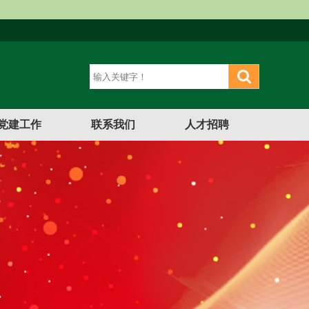
党建工作
联系我们
人才招聘