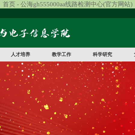
首页 - 公海gh555000aa线路检测中心(官方网站)
人才培养
教学工作
科学研究