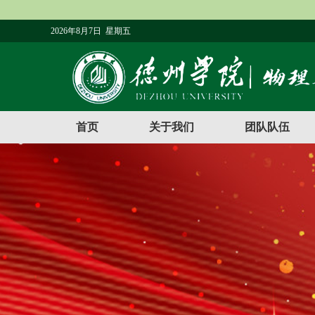
2026年8月7日 星期五
首页
关于我们
团队队伍