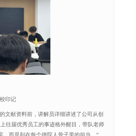
校印记
贵的文献资料前，讲解员详细讲述了公司从创
”上往届优秀员工的事迹格外醒目，带队老师
字，而是刻在每个德院人骨子里的担当。”