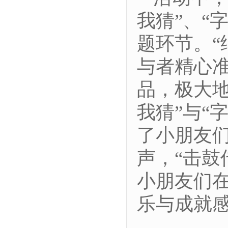
我猜”、“
题环节。“
与者精心
品，极大
我猜”与“
了小朋友
声，“击鼓
小朋友们
乐与成就