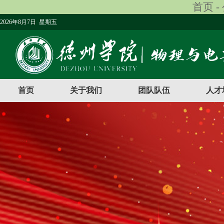
首页 -
2026年8月7日 星期五
首页
关于我们
团队队伍
人才