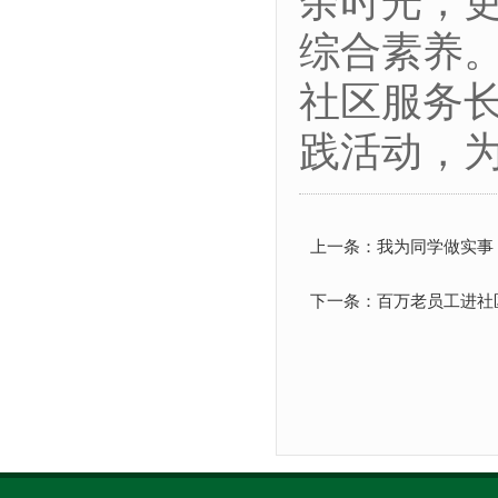
余时光，
综合素养。未
社区服务
践活动，
上一条：
我为同学做实事｜
下一条：
百万老员工进社区 