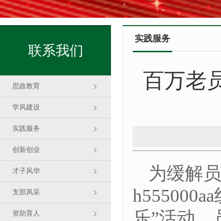
实践服务
联系我们
百万老员
思政教育
学风建设
实践服务
创新创业
为缓解员
才子风华
h55500
支部风采
乐”活动
资助育人