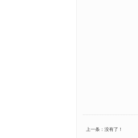
上一条：没有了！