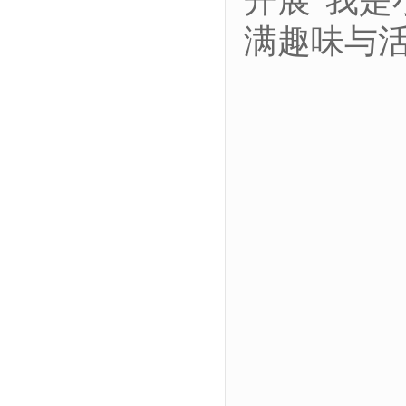
开展“我是
满趣味与