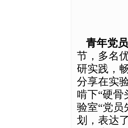
青年党
节，多名
研实践，
分享在实
啃下“硬骨
验室“党员
划，表达