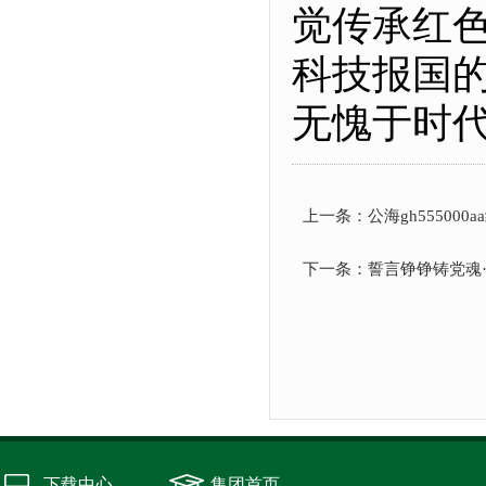
觉传承红
科技报国
无愧于时
上一条：
公海gh5550
下一条：
誓言铮铮铸党魂·
下载中心
集团首页