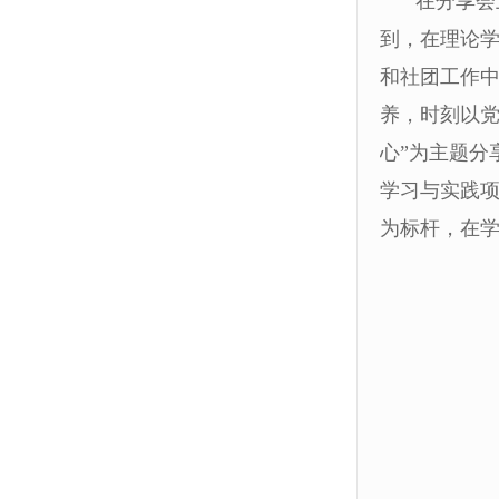
在分享会
到，在理论
和社团工作
养，时刻以党
心”为主题分
学习与实践项
为标杆，在