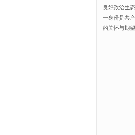
良好政治生
一身份是共
的关怀与期