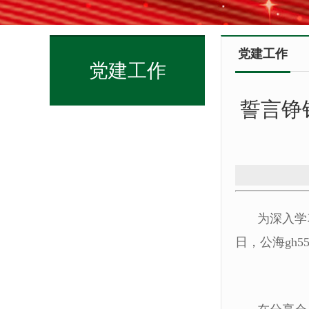
党建工作
党建工作
誓言铮铮
为深入学
日，​公海g