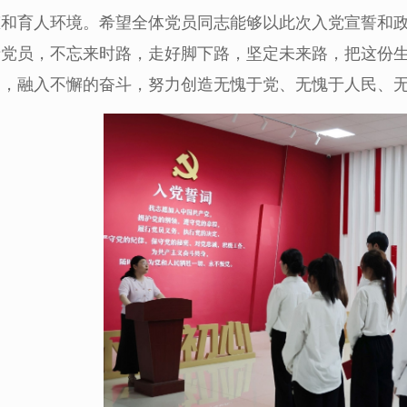
态和育人环境。希望全体党员同志能够以此次入党宣誓和
产党员，不忘来时路，走好脚下路，坚定未来路，把这份
望，融入不懈的奋斗，努力创造无愧于党、无愧于人民、