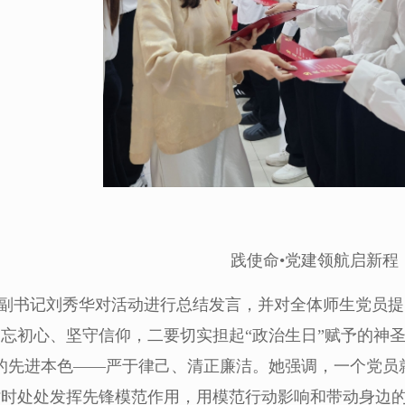
践使命•党建领航启新程
副书记刘秀华对活动进行总结发言，并对全体师生党员提
忘初心、坚守信仰，二要切实担起“政治生日”赋予的神
的先进本色——严于律己、清正廉洁。她强调，一个党员
时时处处发挥先锋模范作用，用模范行动影响和带动身边