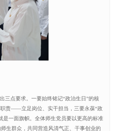
出三点要求。一要始终铭记“政治生日”的核
圣职责——立足岗位、实干担当，三要永葆“政
就是一面旗帜。全体师生党员要以更高的标准
的师生群众，共同营造风清气正、干事创业的