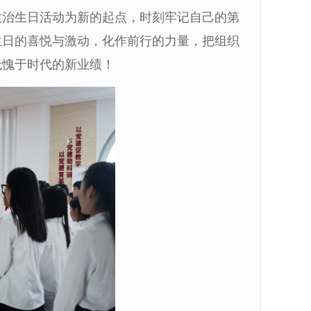
政治生日活动为新的起点，时刻牢记自己的第
生日的喜悦与激动，化作前行的力量，把组织
无愧于时代的新业绩！