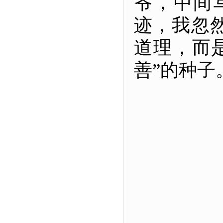
爷，中间
迹，我忽
道理，而
善”的种子