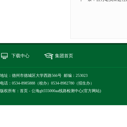
下载中心
集团首页
地址：德州市德城区大学西路566号 邮编：253023
电话：0534-8985888（校办）0534-8982780（招生办）
版权所有：首页 - 公海gh555000aa线路检测中心(官方网站)