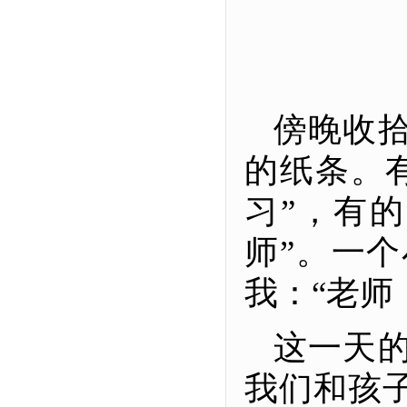
傍晚收
的纸条。
习”，有
师”。一
我：“老师
这一天
我们和孩