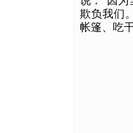
说：“因
欺负我们
帐篷、吃