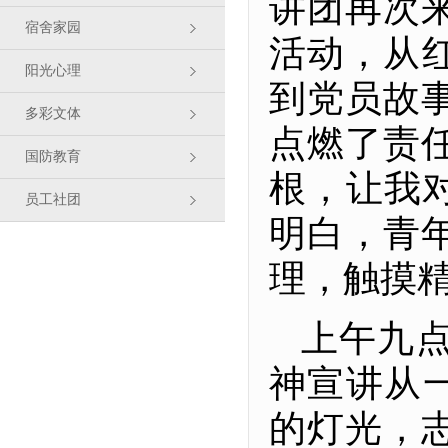
讲团再次
宿舍家园
活动，从
阳光心理
到党员故
多彩文体
点燃了责
国防教育
根，让我对
员工社团
明白，青
理，触摸
上午九
神宣讲从
的灯光，